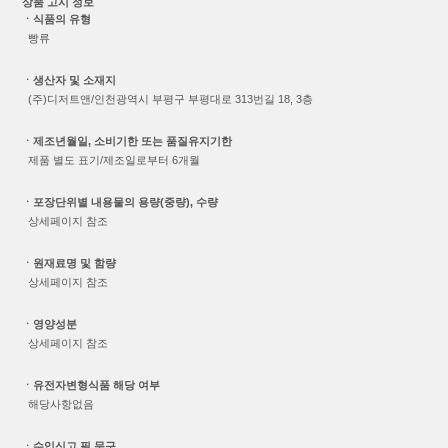
상품 고시 정보
ㆍ식품의 유형
빵류
ㆍ생산자 및 소재지
(주)디저트앤/인천광역시 부평구 부평대로 313번길 18, 3층
ㆍ제조년월일, 소비기한 또는 품질유지기한
제품 별도 표기/제조일로부터 6개월
ㆍ포장단위별 내용물의 용량(중량), 수량
상세페이지 참조
ㆍ원재료명 및 함량
상세페이지 참조
ㆍ영양성분
상세페이지 참조
ㆍ유전자변형식품 해당 여부
해당사항없음
ㆍ수입신고 필 문구