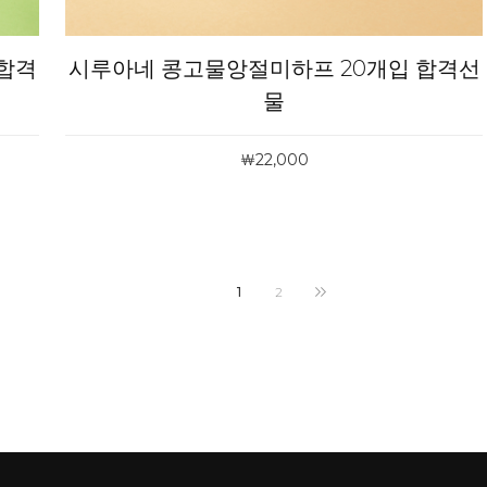
합격
시루아네 콩고물앙절미하프 20개입 합격선
물
￦22,000
1
2