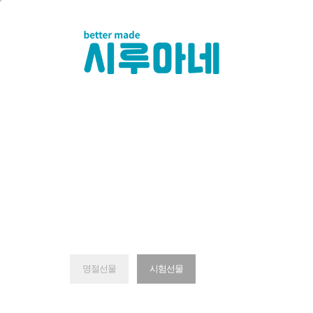
명절선물
시험선물